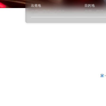
出発地
目的地
さらに詳しく
家