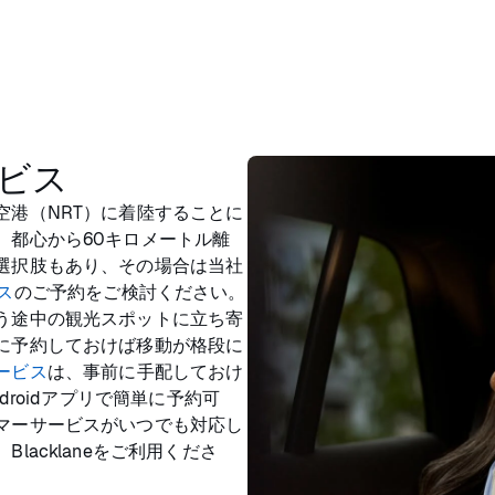
ービス
空港（NRT）に着陸することに
、都心から60キロメートル離
選択肢もあり、その場合は当社
ス
のご予約をご検討ください。
う途中の観光スポットに立ち寄
に予約しておけば移動が格段に
ービス
は、事前に手配しておけ
droidアプリで簡単に予約可
マーサービスがいつでも対応し
acklaneをご利用くださ