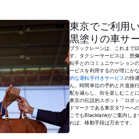
東京でご利用
黒塗りの車サ
ブラックレーンは、これまで
す。タクシーサービスは、想
転手とのコミュニケーション
ービスを利用するのが理にか
的な運転手付きサービス
の快
ん。時間単位の予約と片道旅
配を減らし、街を楽しむこと
東京の伝説的スポット「ロボ
ドマークである東京タワーへ
こでもBlacklaneがご案内し
れば、移動手段は万全です。