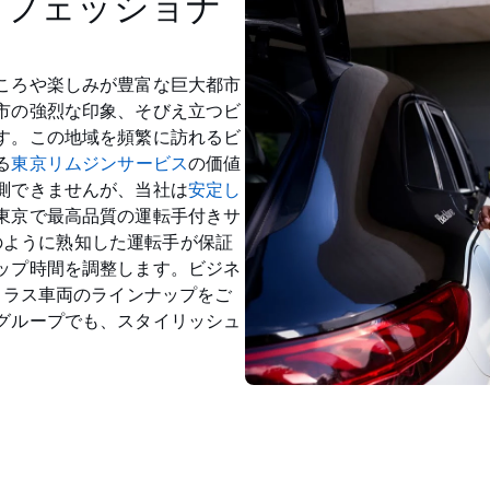
ロフェッショナ
ころや楽しみが豊富な巨大都市
市の強烈な印象、そびえ立つビ
す。この地域を頻繁に訪れるビ
る
東京リムジンサービス
の価値
測できませんが、当社は
安定し
東京で最高品質の運転手付きサ
らのように熟知した運転手が保証
ップ時間を調整します。ビジネ
クラス車両のラインナップをご
グループでも、スタイリッシュ