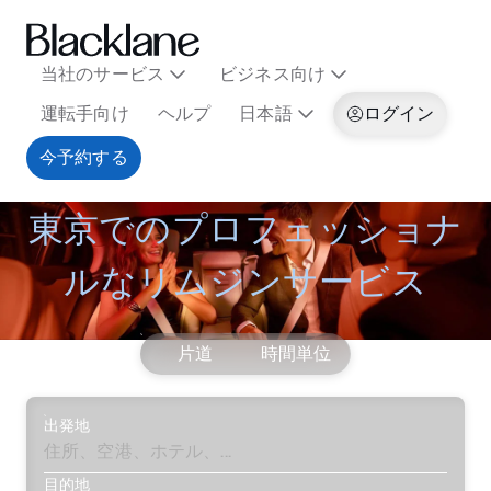
当社のサービス
ビジネス向け
運転手向け
ヘルプ
日本語
ログイン
今予約する
東京でのプロフェッショナ
ルなリムジンサービス
片道
時間単位
出発地
目的地