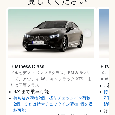
見してください
Business Class
First 
メルセデス・ベンツ Eクラス、BMW 5シリ
メルセ
ーズ、アウディ A6、キャデラック XTS、ま
Audi
たは同等クラス
3名
3名まで乗車可能
持ち
持ち込み荷物2個、標準チェックイン荷物
2個
2個、または特大チェックイン荷物1個を収
納可
納可能。
ほと