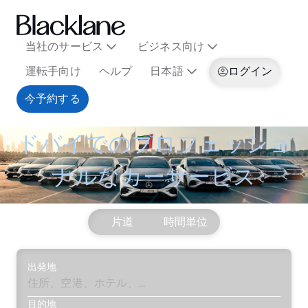
当社のサービス
ビジネス向け
運転手向け
ヘルプ
日本語
ログイン
今予約する
ドバイでのプロフェッショ
ナルなカーサービス
片道
時間単位
出発地
目的地