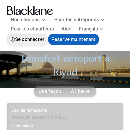
Nos services
Pour les entreprises
Pour les chauffeurs
Aide
Français
Se connecter
Reserve maintenant
Transfert aéroport à
Riyad
Une façon
À l'heure
Lieu de ramassage
Destination