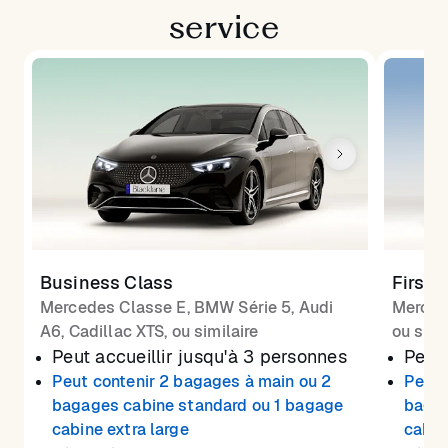
service
Business Class
First 
Mercedes Classe E, BMW Série 5, Audi
Merced
A6, Cadillac XTS, ou similaire
ou simi
Peut accueillir jusqu'à 3 personnes
Peut 
Peut contenir 2 bagages à main ou 2
Peut 
bagages cabine standard ou 1 bagage
bagag
cabine extra large
cabin