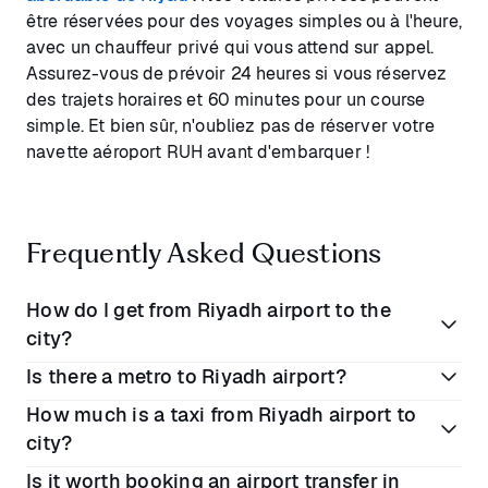
être réservées pour des voyages simples ou à l'heure,
avec un chauffeur privé qui vous attend sur appel.
Assurez-vous de prévoir 24 heures si vous réservez
des trajets horaires et 60 minutes pour un course
simple. Et bien sûr, n'oubliez pas de réserver votre
navette aéroport RUH avant d'embarquer !
Frequently Asked Questions
How do I get from Riyadh airport to the
city?
Is there a metro to Riyadh airport?
Unsurprisingly for the global producer of petroleum,
How much is a taxi from Riyadh airport to
car transfers are the best way to get from Riyadh
The metro Yellow Line (Line 4) stretches from Riyadh
city?
Airport into the city. Booking a private airport transfer
Airport to the
King Abdullah Financial District
in advance with Blacklane guarantees you peace of
Is it worth booking an airport transfer in
(KAFD)
, where it links with the Blue and Purple lines