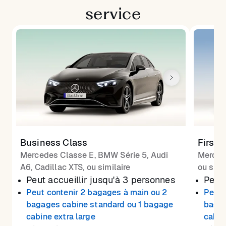
service
Business Class
First 
Mercedes Classe E, BMW Série 5, Audi
Merced
A6, Cadillac XTS, ou similaire
ou simi
Peut accueillir jusqu'à 3 personnes
Peut 
Peut contenir 2 bagages à main ou 2
Peut 
bagages cabine standard ou 1 bagage
bagag
cabine extra large
cabin