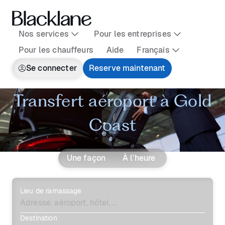
Nos services
Pour les entreprises
Pour les chauffeurs
Aide
Français
Se connecter
Reserve maintenant
Transfert aéroport à Gold
Coast
Une façon
À l'heure
Lieu de ramassage
Destination