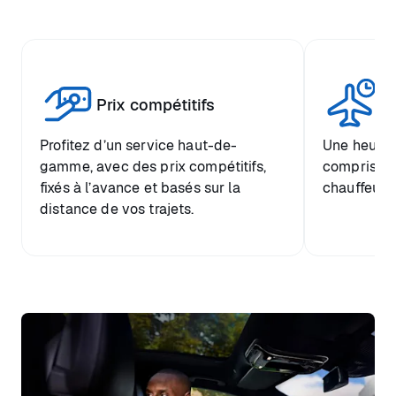
Tr
Prix compétitifs
he
Profitez d’un service haut-de-
Une heure d
gamme, avec des prix compétitifs,
comprise et
fixés à l’avance et basés sur la
chauffeur.
distance de vos trajets.