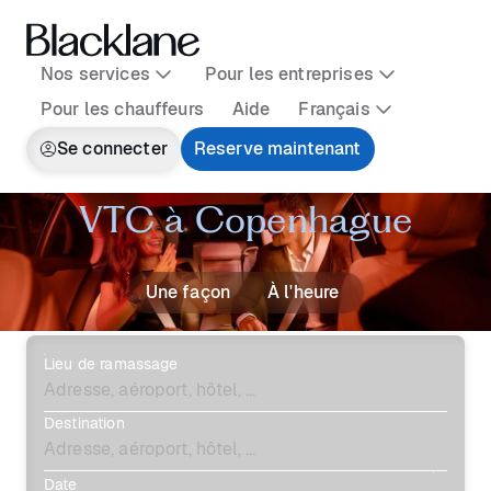
Nos services
Pour les entreprises
Pour les chauffeurs
Aide
Français
Se connecter
Reserve maintenant
VTC à Copenhague
Une façon
À l'heure
Lieu de ramassage
Destination
Date