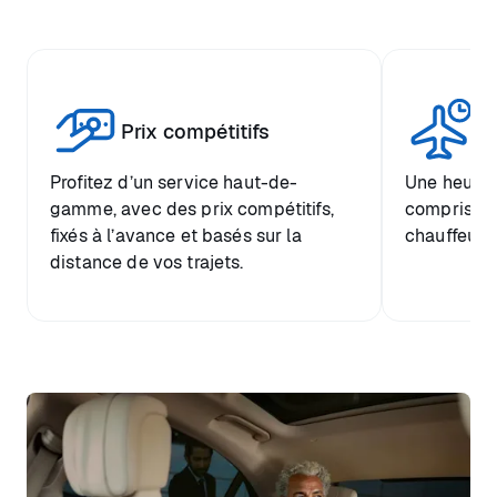
Tr
Prix compétitifs
he
Profitez d’un service haut-de-
Une heure d
gamme, avec des prix compétitifs,
comprise et
fixés à l’avance et basés sur la
chauffeur.
distance de vos trajets.