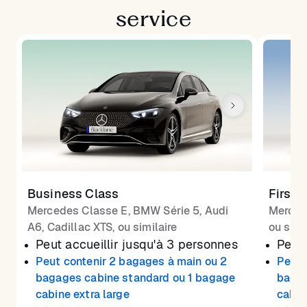
service
Business Class
First 
Mercedes Classe E, BMW Série 5, Audi
Merced
A6, Cadillac XTS, ou similaire
ou simi
Peut accueillir jusqu'à 3 personnes
Peut 
Peut contenir 2 bagages à main ou 2
Peut 
bagages cabine standard ou 1 bagage
bagag
cabine extra large
cabin