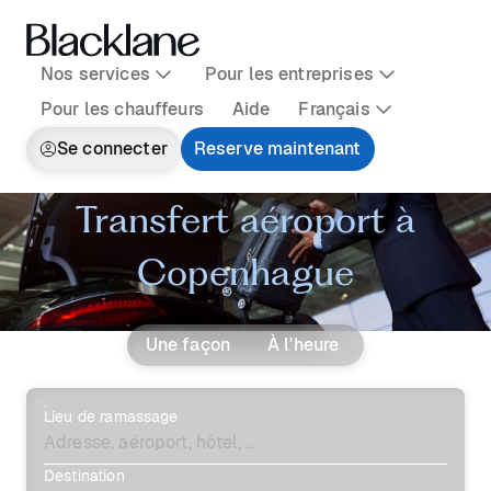
Nos services
Pour les entreprises
Pour les chauffeurs
Aide
Français
Se connecter
Reserve maintenant
Transfert aéroport à
Copenhague
Une façon
À l'heure
Lieu de ramassage
Destination