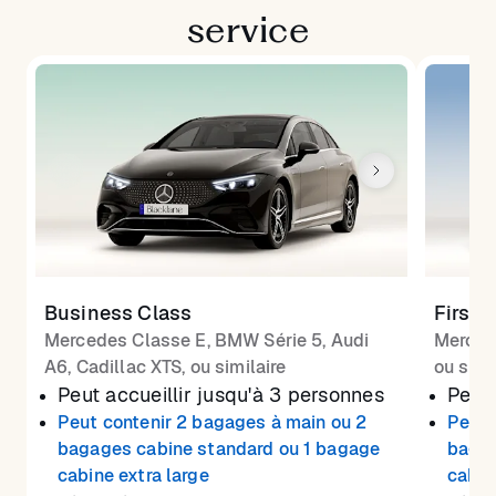
service
Business Class
First 
Mercedes Classe E, BMW Série 5, Audi
Merced
A6, Cadillac XTS, ou similaire
ou simi
Peut accueillir jusqu'à 3 personnes
Peut 
Peut contenir 2 bagages à main ou 2
Peut 
bagages cabine standard ou 1 bagage
bagag
cabine extra large
cabin