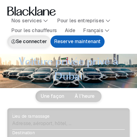
Nos services
Pour les entreprises
Pour les chauffeurs
Aide
Français
Se connecter
Reserve maintenant
Voiture privée privé à
Dubai
Une façon
À l'heure
Lieu de ramassage
Destination