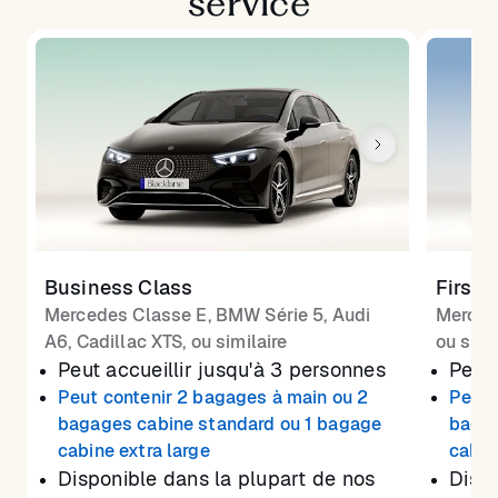
service
Business Class
First 
Mercedes Classe E, BMW Série 5, Audi
Merced
A6, Cadillac XTS, ou similaire
ou simi
Peut accueillir jusqu'à 3 personnes
Peut 
Peut contenir 2 bagages à main ou 2
Peut 
bagages cabine standard ou 1 bagage
bagag
cabine extra large
cabin
Disponible dans la plupart de nos
Dispo