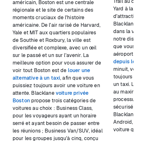
Trail au cen
américain, Boston est une centrale
Yard à la p
régionale et le site de certains des
d'attraction
moments cruciaux de l'histoire
Blacklane 
américaine. De l'air rarisé de Harvard,
dans la vill
Yale et MIT aux quartiers populaires
notre dispon
de Southie et Roxbury, la ville est
que vous ay
diversifiée et complexe, avec un œil
aéroport à 
sur le passé et un sur l'avenir. La
depuis les 
meilleure option pour vous assurer de
minuit, votr
voir tout Boston est de
louer une
toujours êt
alternative à un taxi
, afin que vous
un taxi. Lou
puissiez toujours avoir une voiture en
au maximum
attente. Blacklane
voiture privée
processus d
Boston
propose trois catégories de
sécurisé à l
voitures au choix : Business Class,
Blacklane, 
pour les voyageurs ayant un horaire
Android, vo
serré et ayant besoin de passer entre
voiture qua
les réunions ; Business Van/SUV, idéal
pour les groupes jusqu'à cinq, conçu