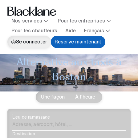
Nos services
Pour les entreprises
Pour les chauffeurs
Aide
Français
Se connecter
Reserve maintenant
Alternative aux taxis à
Boston
Une façon
À l'heure
Lieu de ramassage
Destination