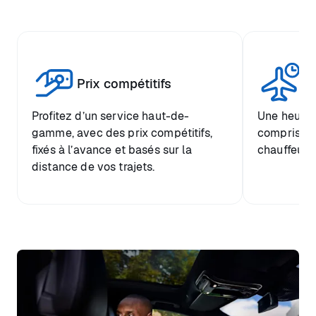
Tr
Prix compétitifs
he
Profitez d’un service haut-de-
Une heure d
gamme, avec des prix compétitifs,
comprise et
fixés à l’avance et basés sur la
chauffeur.
distance de vos trajets.