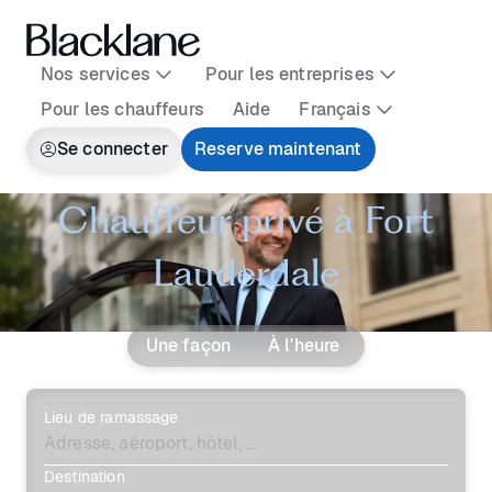
Nos services
Pour les entreprises
Pour les chauffeurs
Aide
Français
Se connecter
Reserve maintenant
Chauffeur privé à Fort
Lauderdale
Une façon
À l'heure
Lieu de ramassage
Destination