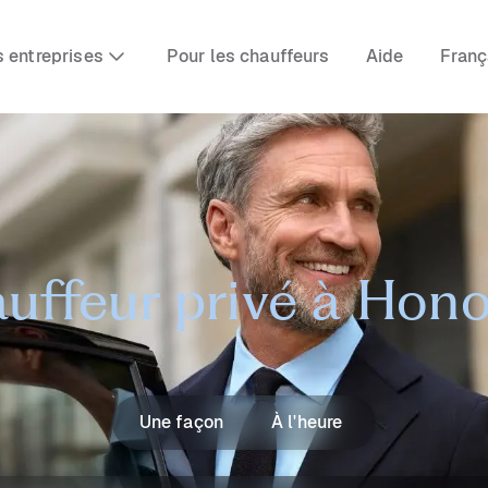
s entreprises
Pour les chauffeurs
Aide
Franç
uffeur privé à Hono
Une façon
À l'heure