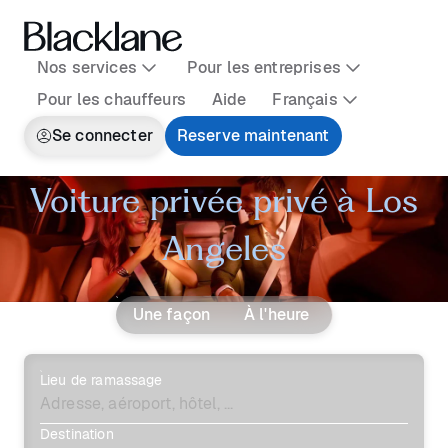
Nos services
Pour les entreprises
Pour les chauffeurs
Aide
Français
Se connecter
Reserve maintenant
Voiture privée privé à Los
Angeles
Une façon
À l'heure
Lieu de ramassage
Destination