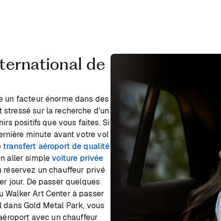
nternational de
re un facteur énorme dans des
stressé sur la recherche d'un
rs positifs que vous faites. Si
ernière minute avant votre vol
e
transfert aéroport de qualité
n aller simple
voiture privée
u réservez un chauffeur privé
er jour. De passer quelques
u Walker Art Center à passer
l dans Gold Metal Park, vous
'aéroport avec un chauffeur