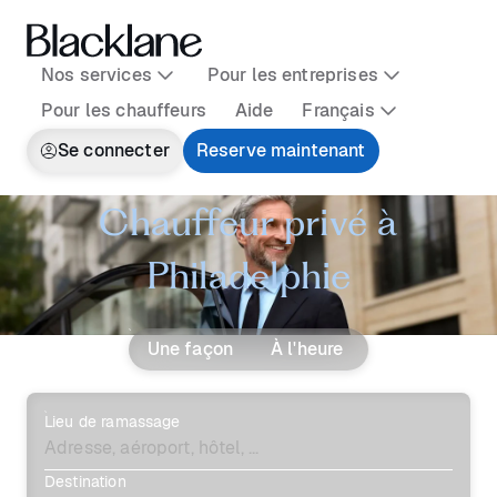
Nos services
Pour les entreprises
Pour les chauffeurs
Aide
Français
Se connecter
Reserve maintenant
Chauffeur privé à
Philadelphie
Une façon
À l'heure
Lieu de ramassage
Destination