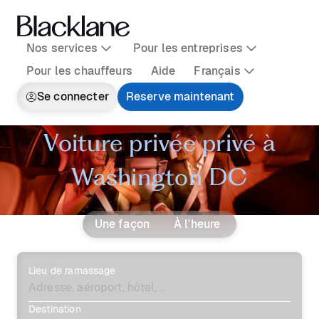
Nos services
Pour les entreprises
Pour les chauffeurs
Aide
Français
Se connecter
Reserve maintenant
Voiture privée privé à
Washington DC
Une façon
À l'heure
Lieu de ramassage
Destination