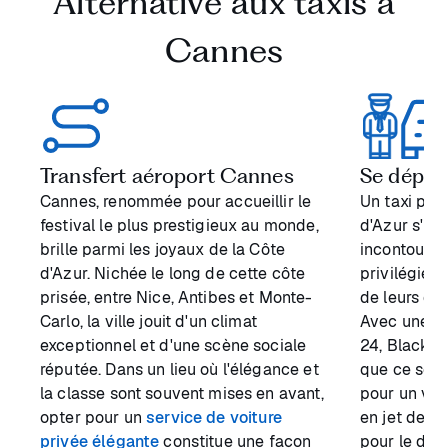
Alternative aux taxis à
Cannes
Transfert aéroport Cannes
Se dépla
Cannes, renommée pour accueillir le
Un taxi pri
festival le plus prestigieux au monde,
d'Azur s'i
brille parmi les joyaux de la Côte
incontourna
d'Azur. Nichée le long de cette côte
privilégient 
prisée, entre Nice, Antibes et Monte-
de leurs dé
Carlo, la ville jouit d'un climat
Avec une di
exceptionnel et d'une scène sociale
24, Blackla
réputée. Dans un lieu où l'élégance et
que ce soit 
la classe sont souvent mises en avant,
pour un vol
opter pour un
service de voiture
en jet de S
privée élégante
constitue une façon
pour le déj