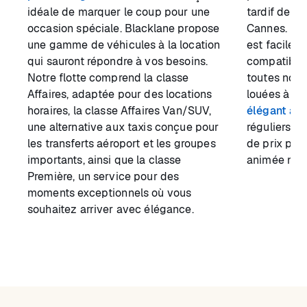
idéale de marquer le coup pour une
tardif depu
occasion spéciale. Blacklane propose
Cannes. La 
une gamme de véhicules à la location
est facile v
qui sauront répondre à vos besoins.
compatible 
Notre flotte comprend la classe
toutes nos 
Affaires, adaptée pour des locations
louées à l'h
horaires, la classe Affaires Van/SUV,
élégant à 
une alternative aux taxis conçue pour
réguliers to
les transferts aéroport et les groupes
de prix pen
importants, ainsi que la classe
animée ni lo
Première, un service pour des
moments exceptionnels où vous
souhaitez arriver avec élégance.