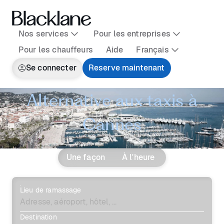
Nos services
Pour les entreprises
Pour les chauffeurs
Aide
Français
Se connecter
Reserve maintenant
Alternative aux taxis à
Cannes
Une façon
À l'heure
Lieu de ramassage
Destination