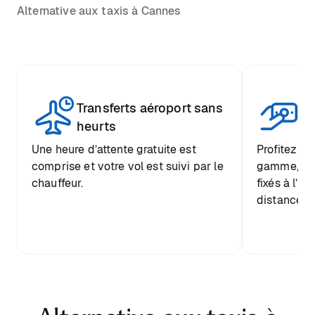
Alternative aux taxis à Cannes
Transferts aéroport sans
Pr
heurts
Une heure d’attente gratuite est
Profitez d’
comprise et votre vol est suivi par le
gamme, ave
chauffeur.
fixés à l’a
distance de