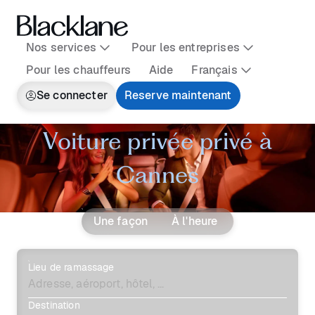
Nos services
Pour les entreprises
Pour les chauffeurs
Aide
Français
Se connecter
Reserve maintenant
Voiture privée privé à
Cannes
Une façon
À l'heure
Lieu de ramassage
Destination