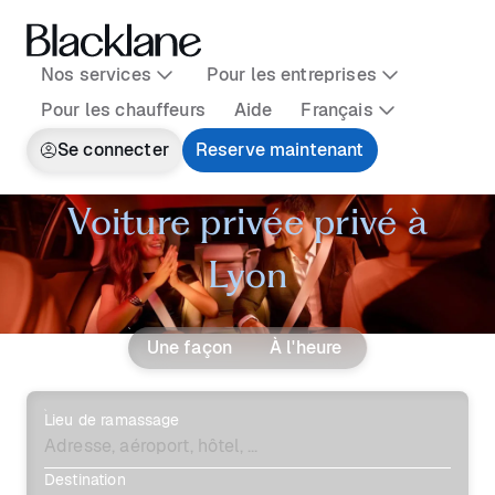
Nos services
Pour les entreprises
Pour les chauffeurs
Aide
Français
Se connecter
Reserve maintenant
Voiture privée privé à
Lyon
Une façon
À l'heure
Lieu de ramassage
Destination