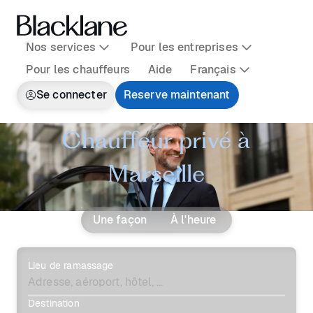
Nos services
Pour les entreprises
Pour les chauffeurs
Aide
Français
Se connecter
Reserve maintenant
Chauffeur privé à
Marseille
Une façon
À l'heure
Lieu de ramassage
Destination