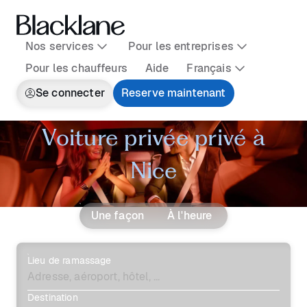
Nos services
Pour les entreprises
Pour les chauffeurs
Aide
Français
Se connecter
Reserve maintenant
Voiture privée privé à
Nice
Une façon
À l'heure
Lieu de ramassage
Destination