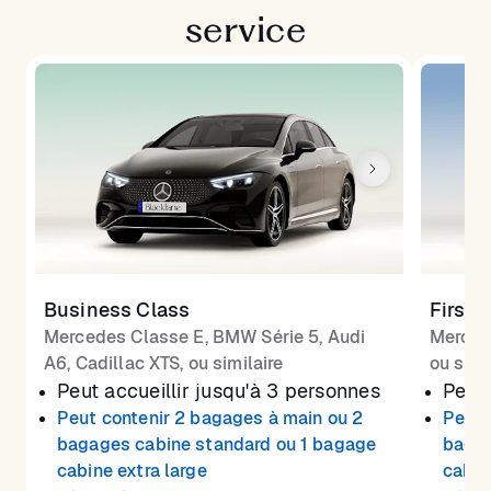
service
Business Class
First 
Mercedes Classe E, BMW Série 5, Audi
Merced
A6, Cadillac XTS, ou similaire
ou simi
Peut accueillir jusqu'à 3 personnes
Peut 
Peut contenir 2 bagages à main ou 2
Peut 
bagages cabine standard ou 1 bagage
bagag
cabine extra large
cabin