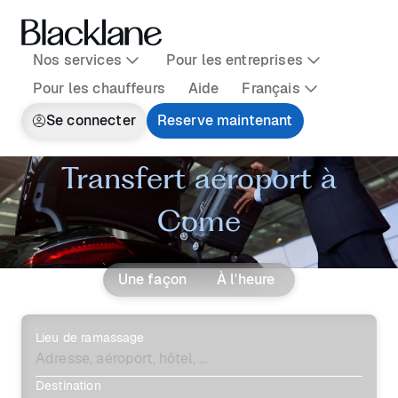
Nos services
Pour les entreprises
Pour les chauffeurs
Aide
Français
Se connecter
Reserve maintenant
Transfert aéroport à
Come
Une façon
À l'heure
Lieu de ramassage
Destination