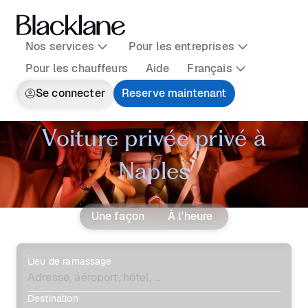
Nos services
Pour les entreprises
Pour les chauffeurs
Aide
Français
Se connecter
Reserve maintenant
Voiture privée privé à
Naples
Une façon
À l'heure
Lieu de ramassage
Destination