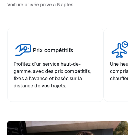
Voiture privée privé à Naples
Tr
Prix compétitifs
he
Profitez d’un service haut-de-
Une heure d
gamme, avec des prix compétitifs,
comprise et
fixés à l’avance et basés sur la
chauffeur.
distance de vos trajets.