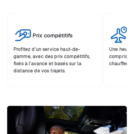
Tr
Prix compétitifs
he
Profitez d’un service haut-de-
Une heure d
gamme, avec des prix compétitifs,
comprise et
fixés à l’avance et basés sur la
chauffeur.
distance de vos trajets.