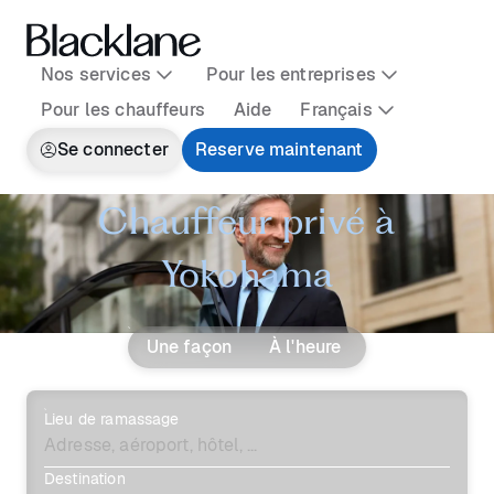
Nos services
Pour les entreprises
Pour les chauffeurs
Aide
Français
Se connecter
Reserve maintenant
Chauffeur privé à
Yokohama
Une façon
À l'heure
Lieu de ramassage
Destination