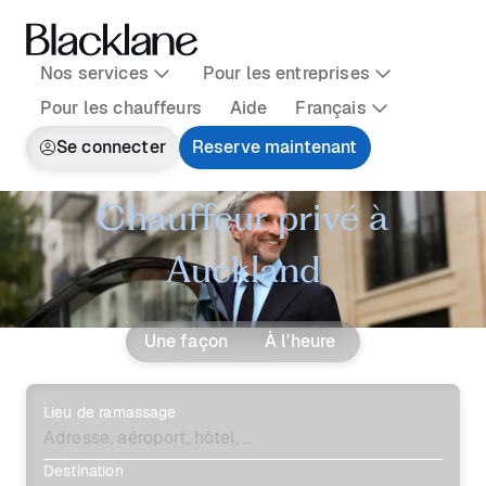
Nos services
Pour les entreprises
Pour les chauffeurs
Aide
Français
Se connecter
Reserve maintenant
Chauffeur privé à
Auckland
Une façon
À l'heure
Lieu de ramassage
Destination