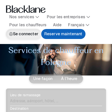
Nos services
Pour les entreprises
Pour les chauffeurs
Aide
Français
Se connecter
Reserve maintenant
Services de chauffeur en
Pologne
Une façon
À l'heure
Lieu de ramassage
Destination