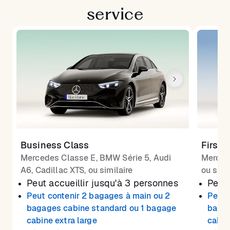
service
Business Class
First 
Mercedes Classe E, BMW Série 5, Audi
Merced
A6, Cadillac XTS, ou similaire
ou simi
Peut accueillir jusqu'à 3 personnes
Peut 
Peut contenir 2 bagages à main ou 2
Peut 
bagages cabine standard ou 1 bagage
bagag
cabine extra large
cabin