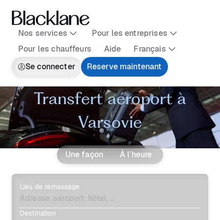
Nos services
Pour les entreprises
Pour les chauffeurs
Aide
Français
Se connecter
Reserve maintenant
Transfert aéroport à
Varsovie
Une façon
À l'heure
Lieu de ramassage
Destination