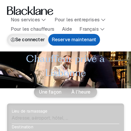
Nos services
Pour les entreprises
Pour les chauffeurs
Aide
Français
Se connecter
Reserve maintenant
Chauffeur privé à
Lisbonne
Une façon
À l'heure
Lieu de ramassage
Destination