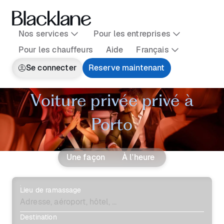
Nos services
Pour les entreprises
Pour les chauffeurs
Aide
Français
Se connecter
Reserve maintenant
Voiture privée privé à
Porto
Une façon
À l'heure
Lieu de ramassage
Destination