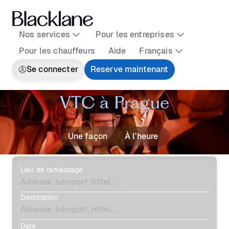
Nos services
Pour les entreprises
Pour les chauffeurs
Aide
Français
Se connecter
Reserve maintenant
VTC à Prague
Une façon
À l'heure
Lieu de ramassage
Destination
Date