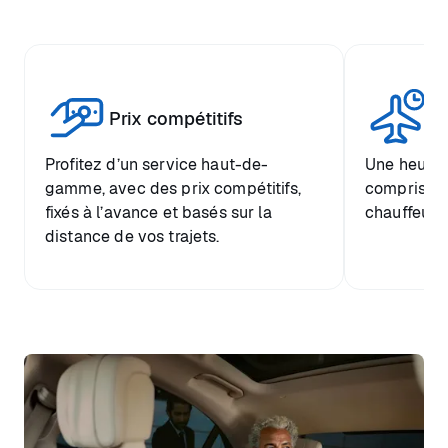
Tr
Prix compétitifs
he
Profitez d’un service haut-de-
Une heure d
gamme, avec des prix compétitifs,
comprise et
fixés à l’avance et basés sur la
chauffeur.
distance de vos trajets.