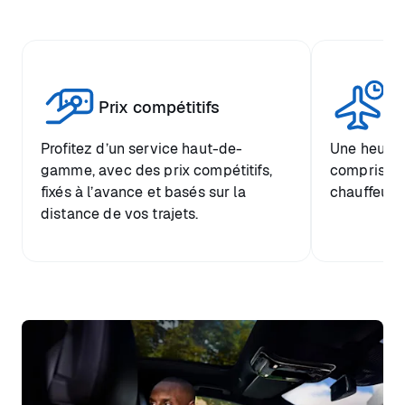
Tr
Prix compétitifs
he
Profitez d’un service haut-de-
Une heure d
gamme, avec des prix compétitifs,
comprise et
fixés à l’avance et basés sur la
chauffeur.
distance de vos trajets.