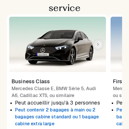
service
Business Class
First 
Mercedes Classe E, BMW Série 5, Audi
Merced
A6, Cadillac XTS, ou similaire
ou simi
Peut accueillir jusqu'à 3 personnes
Peut 
Peut contenir 2 bagages à main ou 2
Peut 
bagages cabine standard ou 1 bagage
bagag
cabine extra large
cabin