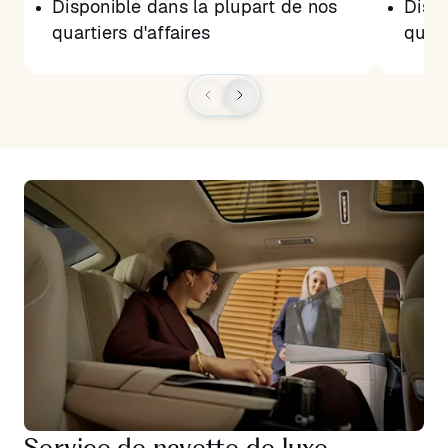
Disponible dans la plupart de nos
Dispo
quartiers d'affaires
quart
Service de navette de luxe -