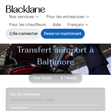
Nos services
Pour les entreprises
Pour les chauffeurs
Aide
Français
Se connecter
Reserve maintenant
Transfert aéroport à
Baltimore
Une façon
À l'heure
Lieu de ramassage
Destination